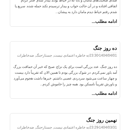
صدای صحبت‌های مامان و بابا که در حیاط بودند بیدار شدم. فکر کردم
اتفاقی افتاده و در آن حالت خواب و بیدار ترسیدم نکند حمله شده. سریع پا
شدم رفتم حیاط دیدم مامان دارد به پیشان...
ادامه مطلب...
ده روز جنگ
1404/04/01
23:30
به خاطره اعتمادی نیست
,
جستار
جنگ
,
ضدخاطرات
ده روز جنگ. عدد بزرگی است برای یک نزاع. صبح که خبر آن حماقت بزرگ
آمد باور نمی‌کردم. در شوک بزرگی بودم تا همین الان که تقریباً دارد بیست
و چهار ساعت می‌شود سردردی عصبی داشتم. خبرها داشت هجوم می‌آورد
و باورش تقریباً ناممکن بود. همه چیز را خاموش کردم...
ادامه مطلب...
نهمین روز جنگ
1404/03/31
23:29
به خاطره اعتمادی نیست
,
جستار
جنگ
,
ضدخاطرات