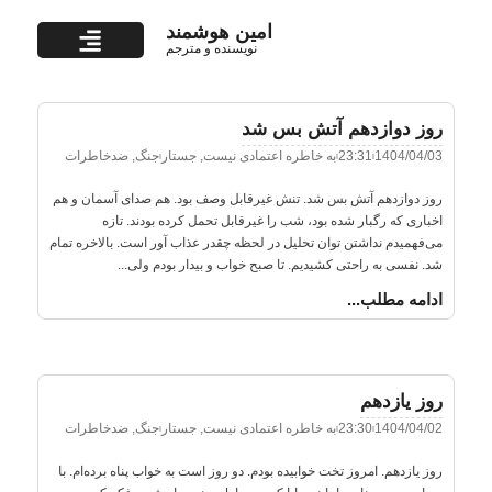
امین هوشمند
نویسنده و مترجم
تماس با من
روز دوازدهم آتش بس شد
1404/04/03
23:31
به خاطره اعتمادی نیست
,
جستار
جنگ
,
ضدخاطرات
روز دوازدهم آتش بس شد. تنش غیرقابل وصف بود. هم صدای آسمان و هم
اخباری که رگبار شده بود، شب را غیرقابل تحمل کرده بودند. تازه
می‌فهمیدم نداشتن توان تحلیل در لحظه چقدر عذاب آور است. بالاخره تمام
شد. نفسی به راحتی کشیدیم. تا صبح خواب و بیدار بودم ولی...
ادامه مطلب...
روز یازدهم
1404/04/02
23:30
به خاطره اعتمادی نیست
,
جستار
جنگ
,
ضدخاطرات
روز یازدهم. امروز تخت خوابیده بودم. دو روز است به خواب پناه برده‌ام. با