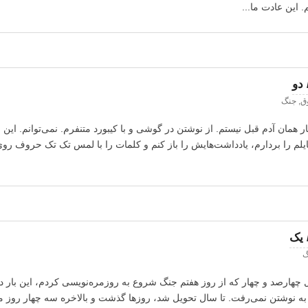
این عادت ما...
دو
وق
,
جنگ
نگار همان آدم قبل نیستم. از نوشتن در گوشی و با کیبورد متنفرم. نمی‌توانم. این
لم را بردارم، یادداشت‌هایش را باز کنم و کلمات را با لمس تک تک حروف رو
 یک
گ
 چهارصد و چهار که از روز هفتم جنگ شروع به روزمره‌نویسی کردم، این بار در
 نوشتن نمی‌رفت. تا سال تحویل شد، روزها گذشت و بالاخره سه چهار روز ما