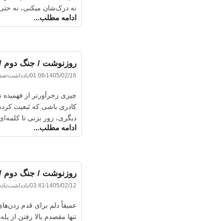
نه درک‌شان میکنی، نه حتی 
ادامه مطلب...
روزنوشت / جنگ دوم 
1405/02/16
01:06
یادداشت
ضد
چیزی زجرآورتر از فهمیده 
کادری باشی که تَبعیت کرده
دیگری، زور بزنی تا کلمه‌ای.
ادامه مطلب...
روزنوشت / جنگ دوم /
1405/02/12
03:41
یادداشت
یاد
عمیقاً دلم برای قدم‌ زدن‌ه
تنها مقصدم بالا رفتن از پله