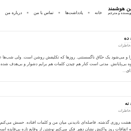
ین هوشمند
خانه
یادداشت‌ها
تماس با من
درباره من
ویسنده و مترجم
ده
خاطرات
 را و می‌شود یک حنّاق ناگسستنی. روزها که تکلیفش روشن است. ولی شب‌ها
وه بی‌پایانش. مدتی است کنار هم چیدن کلمات هم برایم دشوار و بی‌هدف شده. ب
ای...
نه
خاطرات
 هشت روزی گذشته. فاصله‌ای نادیدنی میان من و کلمات افتاده. حسش می‌کنم. 
 اتفاقات روز واکنش نشان دهم. فکر می‌کنم نوشتن از وقایع تازه بی‌فایده‌ ا