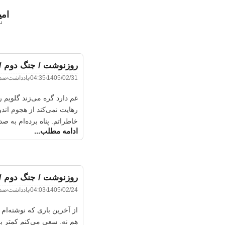
ام
ن
روزنوشت / جنگ دوم / 
1405/02/31
04:35
یادداشت
ضد
غم دارد گره می‌زند گلویم
رهایت نمی‌کند از هجوم اند
خاطراتم. پناه برده‌ام به صد
ادامه مطلب...
روزنوشت / جنگ دوم / 
1405/02/24
04:03
یادداشت
ضد
از آخرین باری که نوشته‌ام
هم نه. سعی می‌کنم کمتر به