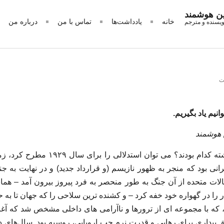
ین هوشمند
خانه
یادداشت‌ها
تماس با من
درباره من
ویسنده و مترجم
ت
ن هوشمند
سال های مهم قرن گذشته کدام بودند؟ می تو
نی بود که منجر به ظهور نازیسم (و قرارداد جدید) و در نهایت به ج
نی که ایالات متحده از آن جنگ به طور منحصر به فرد پیروز بیرون آمد – ه
ر را در گهواره خود خفه کرد – و کشنده ترین سلاحی را که جهان تا به حا
اشت. برای سال ۱۹۶۸، که با مجموعه ای از ترورها و ناآرامی های داخلی مشخص شد که
ق بیداری برای رهایی و قدرت نرم چپ اروپایی، روسیه بود. سال‌های د