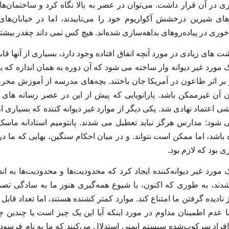
در آن قرار داشت. می‌توان در عصر به بالا نگاه کرد و ساختمان‌های 
ای شیرین درخشش آکواریوم خود را می‌تابیدند، اما در خیابان‌های
وری در پیاده‌روهای بداهه‌سازی شده‌اند. هیچ کس نمی داند چقدر بیشتر
 های زیادی در مورد آنچه اتفاق افتاده وجود دارد، بسیاری از آنها قا
یک مورد غیر دیوانه وار ساخته می شود که آن دوره به همان اندازه که
فر بر اثر طاعون در آمریکا جان باختند. بچه‌های مدرسه از آموزش محر
 آن غیرممکن باشد. پارانویایی که پیش از این در عصر رسانه های 
 اعتماد نهادی شد. یکی دیگر از موارد غیر دیوانه کننده که بسیاری 
 شود: مدارس هرگز نباید تعطیل می شدند. پانتومیم استادانه م
 باشد، اما ممکن است نتواند. و در میان احکام سنگین، بهایی که ما 
ی بود که لازم بود.
مورد غیر دیوانه‌کننده ایجاد کرد که محدودیت‌ها و محدودیت‌ها به ان
دند، به طوری که اکنون، با شیوع همه‌گیری هنوز ما به سادگی تصمی
ز نادیده گرفتن ما امتناع کند. موارد کمتر کشنده هستند، اما تعداد قابل
 عدم اطمینان مداوم در مورد اینکه آیا این یک چیز است یا چندین چی
افراد سرکوب‌شده سیستم ایمنی استدلال می‌کنند که ما به نام فرس