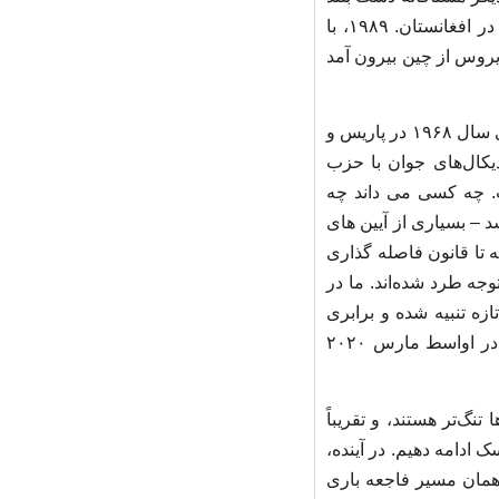
می‌کنند و درخواست پذیرش می‌کنند: ۱۹۷۹، با ظهور مارگارت تاچر و آیت‌الله خمینی و جنگ در افغانستان. ۱۹۸۹، با
ارزه با تروریسم. اما سال ۲۰۲۰، سالی که یک ویروس از چین بیرون آمد
نوشتن تاریخ رویدادی که نسل‌ها پیش اتفاق افتاده است به اندازه کافی دشوار است. (جنبش‌های سال ۱۹۶۸ در پاریس و
دیکال‌های جوان با حزب
ت. چه کسی می داند چه
 قبل تاریخی به نظر می رسد – بسیاری از آیین های
 تا قانون فاصله گذاری
جه طرد شده‌اند. ما در
زه تنبیه شده و برابری
طلب؟ اکنون شهر بازگشته است، و به نظر می‌رسد کمی نسبت به زمانی که زندگی عادی در اواسط مارس ۲۰۲۰
نگ‌تر هستند، و تقریباً
 ادامه دهیم. در آینده،
مان مسیر فاجعه باری