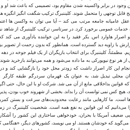
ن وجود در برابر واکسینه شدن مقاوم بود، تصمیمی که باعث شد او و خان
ج قابل توجهی را متحمل شوند. کلیننبرگ ترکیب شگفت انگیز انگیزه ه
 عامیانه جامعه مرتب می کند – آیا می توان به واکسن ها اعتم
 خدمات عمومی برخورد کرد. در سرتاسر، ترکیب کلیننبرگ از شاهد ن
اصرار هاوارد اس. بکر فقید را به این خواننده یادآوری می کند ک
زارش با زاویه دید گسترده است. همانطور که بدون زحمت از تصویر ب
یم. مطمئناً، کلیننبرگ برای انتخاب بازیگران از یک فیلم جوخه در دهه 
 هر نوع نیویورکی به ما داده می‌شود و همه می‌توانند بازخرید شوند. با
نجام این کار اصرار داشت که زودتر محل خود را بازگشایی کند و در
اهان محلی تبدیل شد، به عنوان یک قهرمان سردرگم طبقه کارگر م
 قوانین بداخلاقی مانع از آن می شد. شرکت او با این حال، حتی اگ
د، هیچ کس نمی توانست آن را بداند. بخشی از شهروند خوب بودن، پذ
ا است. ما کارهایی مانند رعایت محدودیت‌های سرعت و بستن کمربند
را می‌دانیم که این قوانین به نفع همه است. شخصیت کلیننبرگ در زمی
ی ضعیف آمریکا با بحران، خودخواهی ساختاری این کشور را آشکا
 می‌گوید که خودشان هستند. او می نویسد، کشورهای دیگر، «هنگامی