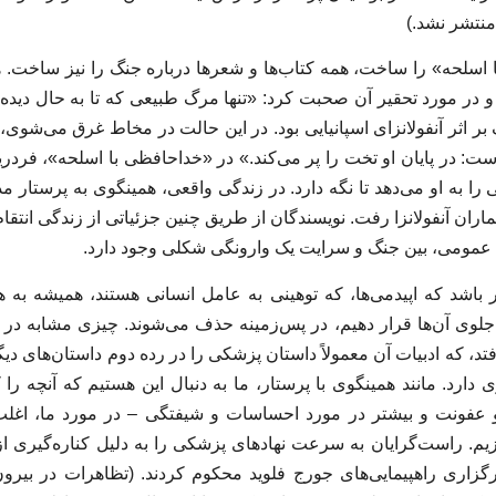
نتشر نشد.)
ا اسلحه» را ساخت، همه کتاب‌ها و شعرها درباره جنگ را نیز ساخت.
و در مورد تحقیر آن صحبت کرد: «تنها مرگ طبیعی که تا به حال دیده‌
ر اثر آنفولانزای اسپانیایی بود. در این حالت در مخاط غرق می‌شوی
ست: در پایان او تخت را پر می‌کند.» در «خداحافظی با اسلحه»، فردر
را به او می‌دهد تا نگه دارد. در زندگی واقعی، همینگوی به پرستار مد
اران آنفولانزا رفت. نویسندگان از طریق چنین جزئیاتی از زندگی انتقام 
ای عمومی، بین جنگ و سرایت یک وارونگی شکلی وجود دارد.
باشد که اپیدمی‌ها، که توهینی به عامل انسانی هستند، همیشه به 
ه جلوی آن‌ها قرار دهیم، در پس‌زمینه حذف می‌شوند. چیزی مشابه در 
تد، که ادبیات آن معمولاً داستان پزشکی را در رده دوم داستان‌های دیگ
 دارد. مانند همینگوی با پرستار، ما به دنبال این هستیم که آنچه را ک
 و عفونت و بیشتر در مورد احساسات و شیفتگی – در مورد ما، اغ
یم. راست‌گرایان به سرعت نهادهای پزشکی را به دلیل کناره‌گیری ا
زاری راهپیمایی‌های جورج فلوید محکوم کردند. (تظاهرات در بیرون 