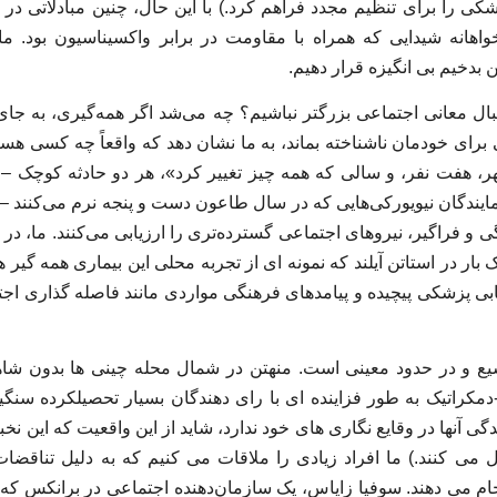
کی را برای تنظیم مجدد فراهم کرد.) با این حال، چنین مبادلاتی در ه
واهانه شیدایی که همراه با مقاومت در برابر واکسیناسیون بود. ما
ن بدخیم بی انگیزه قرار دهیم.
بال معانی اجتماعی بزرگتر نباشیم؟ چه می‌شد اگر همه‌گیری، به جای ا
 برای خودمان ناشناخته بماند، به ما نشان دهد که واقعاً چه کسی هست
 «۲۰۲۰: یک شهر، هفت نفر، و سالی که همه چیز تغییر کرد»، هر دو حادثه کوچک
یندگان نیویورکی‌هایی که در سال طاعون دست و پنجه نرم می‌کنند – 
و فراگیر، نیروهای اجتماعی گسترده‌تری را ارزیابی می‌کنند. ما، در م
 بار در استاتن آیلند که نمونه ای از تجربه محلی این بیماری همه گیر 
یابی پزشکی پیچیده و پیامدهای فرهنگی مواردی مانند فاصله گذاری ا
ع و در حدود معینی است. منهتن در شمال محله چینی ها بدون شاهد
ل-دمکراتیک به طور فزاینده ای با رای دهندگان بسیار تحصیلکرده سنگ
دگی آنها در وقایع نگاری های خود ندارد، شاید از این واقعیت که این ن
ل می کنند.) ما افراد زیادی را ملاقات می کنیم که به دلیل تناقض
جام می دهند. سوفیا زایاس، یک سازمان‌دهنده اجتماعی در برانکس ک