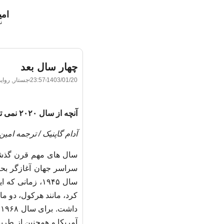
ام
ن
چهار سال بعد
1403/01/20
23:57
جستار
,
روای
آنچه از سال ۲۰۲۰ نمی توانیم یاد بگیریم.
آدام گاپنیک / ترجمه امی
سراسر جهان آغازگر بحرا
سال ۱۹۴۵، زما
کرد، مانند هرکول، دو ما
د
آمریکا و همچنین از طری