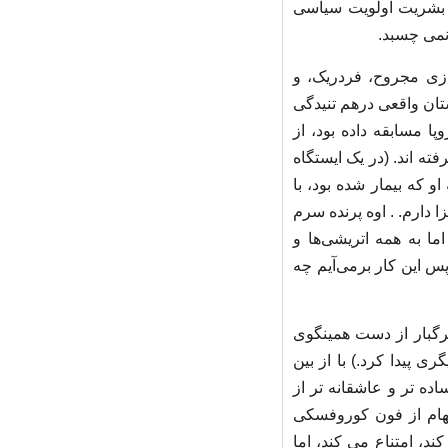
و بشریت اولویت سیاسی
نمی چسبد.
ازی مجروح، فردریک، و
تان واقعی درهم تنیدگی
پا مسابقه داده بود، از
ته اند. (در یک ایستگاه
و که بیمار شده بود، با
ا دارم. . اوه پرنده سرم
ا به همه اتریشی‌ها و
پس این کار برمی‌آیم چه
مرگبار از دست همینگوی
ری پیدا کرد.) با از بین
ده تر و عاشقانه تر از
لهام از فون کوروفسکی
د، امتناع می کند، اما