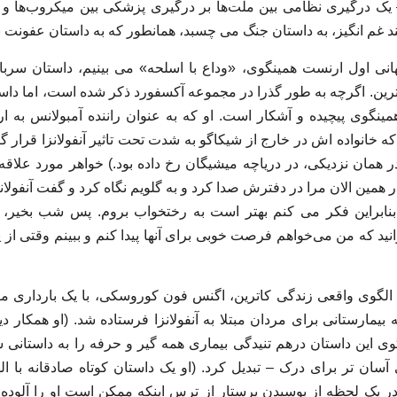
 یک درگیری نظامی بین ملت‌ها بر درگیری پزشکی بین میکروب‌ها 
چند غم انگیز، به داستان جنگ می چسبد، همانطور که به داستان عفونت 
انی اول ارنست همینگوی، «وداع با اسلحه» می بینیم، داستان سرب
رین. اگرچه به طور گذرا در مجموعه آکسفورد ذکر شده است، اما داس
ینگوی پیچیده و آشکار است. او که به عنوان راننده آمبولانس به ارو
 خانواده اش در خارج از شیکاگو به شدت تحت تاثیر آنفولانزا قرار گرف
همان نزدیکی، در دریاچه میشیگان رخ داده بود.) خواهر مورد علاقه ا
 همین الان مرا در دفترش صدا کرد و به گلویم نگاه کرد و گفت آنفولانز
نابراین فکر می کنم بهتر است به رختخواب بروم. پس شب بخیر، ام
توانید که من می‌خواهم فرصت خوبی برای آنها پیدا کنم و ببینم وقتی از 
، الگوی واقعی زندگی کاترین، اگنس فون کوروسکی، با یک بارداری 
بیمارستانی برای مردان مبتلا به آنفولانزا فرستاده شد. (او همکار دیگ
ی این داستان درهم تنیدگی بیماری همه گیر و حرفه را به داستانی سا
سان تر برای درک – تبدیل کرد. (او یک داستان کوتاه صادقانه با ا
 یک لحظه از بوسیدن پرستار از ترس اینکه ممکن است او را آلوده کن