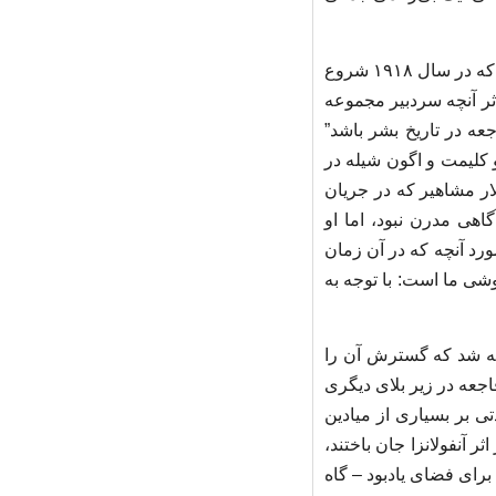
آخرین بیماری همه‌گیری که جهان را با چنین قدرتی تحت تأثیر قرار داد، آنفولانزای اسپانیایی بود که در سال ۱۹۱۸ شروع
اثر آنچه سردبیر مجموعه
عه در تاریخ بشر باشد”
 کلیمت و اگون شیله در
لار مشاهیر که در جریان
نده آگاهی مدرن نبود، اما او
رد آنچه که در آن زمان
وشی ما است: با توجه به
فته شد که گسترش آن را
جعه در زیر بلای دیگری
 بر بسیاری از میادین
آنفولانزا جان باختند،
برای فضای یادبود – گاه